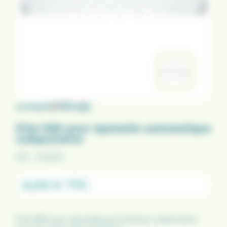
Filet M20 pour épuisette automatique
rudipontaine
Ref :
014053
4,00 €
TTC
Filet M20 pour épuisette automatique rudipontaine