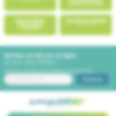
Avec Pledg
personnalisé
Une équipe à votre écoute
Fabrication
Livraison rapide
Française
en 24/48h
depuis 1971
Gardez un œil sur la ligne
et sur nos offres !
Recevez nos offres, bons plans et nouveautés