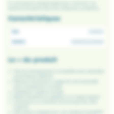
Un accessoire indispensable pour continuer vos
sessions de pêche dans les meilleures conditions.
Caractéristiques
Ref
014053
EAN13
3541100000639
Le + du produit
Filet de remplacement compatible avec épuisette
automatique AMIAUD
Restaure facilement l’usage de votre épuisette
sans changement complet
Installation rapide et simple
Maille résistante et adaptée à un usage régulier
Contribue à un entretien économique de votre
matériel
Fabrication soignée pour une meilleure durabilité