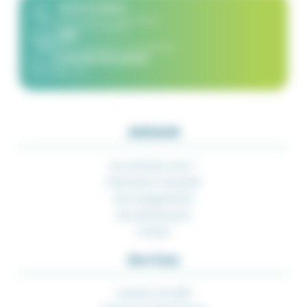
02 51 07 82 67
8h30-12h30 et 14h00-16h30
du lundi au vendredi
FAQ
(Nous répondons à vos questions)
CONTACTEZ-NOUS
par mail
AMIAUD
Qui sommes-nous ?
Fabrication Française
Nos engagements
Nos distributeurs
Contact
Services
Livraison 24/48H