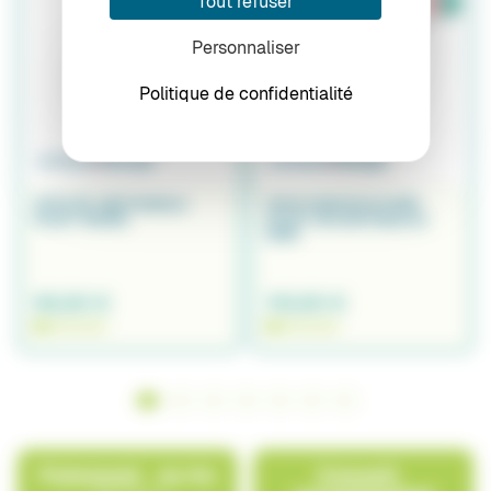
Tout refuser
Personnaliser
Politique de confidentialité
TETE EP. RECTANGLE
TETE PISCICULTURE
FILET MONO
FILET NYLON MAILLE
5MM
99,90 €
119,90 €
EN STOCK
EN STOCK
Paiement en 4x
Conseil