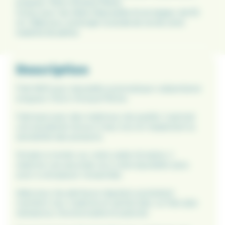
longueur 53cm Amiaud Pêche.
Conçu pour les têtes d'épuisette d'une largeur de 53
cm. Idéal pour prolonger la durée de vie de votre
matériel de pêche.
Description
Filet M20 pour épuisette automatique rudipontaine
longueur 53cm Amiaud Pêche.
Fabriqué avec des matériaux de qualité, il permet
une excellente tenue à l’eau tout en respectant la
sensibilité des poissons.
Simple à monter sur votre cadre d’origine, il
redonne une seconde vie à votre épuisette sans
avoir à remplacer l’ensemble.
Idéal pour les pêcheurs réguliers souhaitant
maintenir leur matériel en parfait état, ce filet allie
résistance, fonctionnalité et praticité.