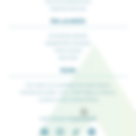
Services professionnels
Paiement sécurisé
Nos produits
Accessoires pêches
Equipements nautiques
Porte-Cannes
Rod-Pods
Guide
Tout savoir sur la glissière de sonde Seanox
Perches de sonde « Live » Pike’N Bass et Seanox
La pince à thon Amiaud Pêche
une marque de