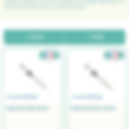
assurent stabilité, confort et efficacité sur la plage. Bénéficiez du
savoir-faire français pour une pêche réussie.
FILTER
TRIER
PIQUE DE SURF 80CM
PIQUE DE SURF 100CM