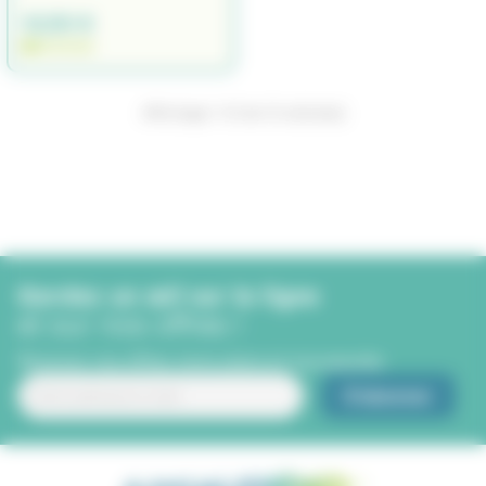
12,50 €
EN STOCK
Affichage 1-10 de 10 article(s)
Gardez un œil sur la ligne
et sur nos offres !
Recevez nos offres, bons plans et nouveautés