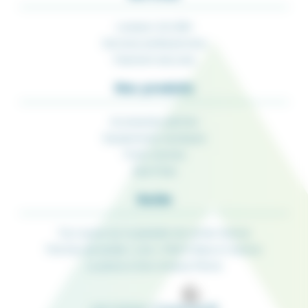
Livraison 24/48H
Services professionnels
Paiement sécurisé
Nos produits
Accessoires pêches
Equipements nautiques
Porte-Cannes
Rod-Pods
Guide
Tout savoir sur la glissière de sonde Seanox
Perches de sonde « Live » Pike’N Bass et Seanox
La pince à thon Amiaud Pêche