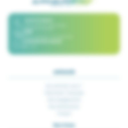
02 51 07 82 67
8h30-12h30 et 14h00-16h30
du lundi au vendredi
FAQ
(Nous répondons à vos questions)
CONTACTEZ-NOUS
par mail
AMIAUD
Qui sommes-nous ?
Fabrication Française
Nos engagements
Nos distributeurs
Contact
Services