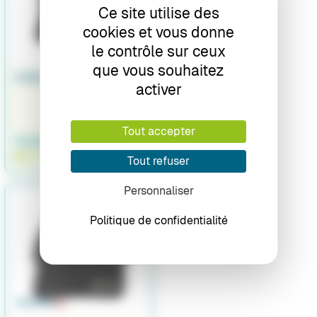
Ce site utilise des
cookies et vous donne
le contrôle sur ceux
que vous souhaitez
CASQUETTE AMIAUDSHOP
activer
Tout accepter
19,90 €
EN STOCK
Tout refuser
Personnaliser
Politique de confidentialité