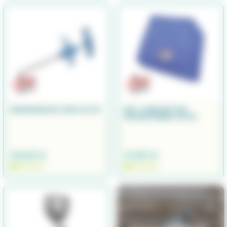
DEGORGEOIR CUDA 22 CM
SET 3 SERVIETTES
MICROFIBRES 40*40
39,90 €
27,90 €
EN STOCK
EN STOCK