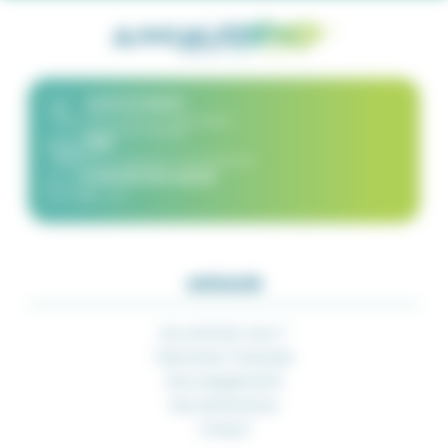
02 51 07 82 67
8h30-12h30 et 14h00-16h30
du lundi au vendredi
FAQ
(Nous répondons à vos questions)
CONTACTEZ-NOUS
par mail
AMIAUD
Qui sommes-nous ?
Fabrication Française
Nos engagements
Nos distributeurs
Contact