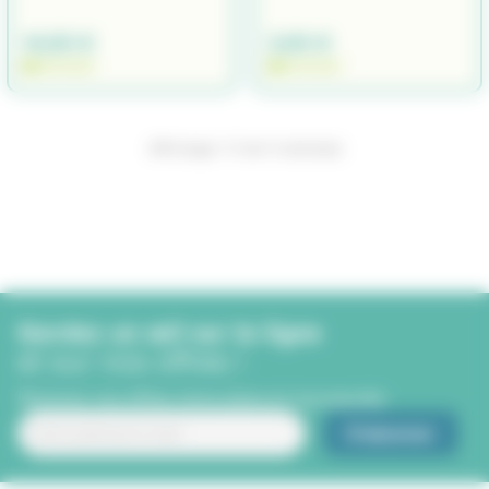
14,90 €
3,90 €
EN STOCK
EN STOCK
Affichage 1-11 de 11 article(s)
Gardez un œil sur la ligne
et sur nos offres !
Recevez nos offres, bons plans et nouveautés