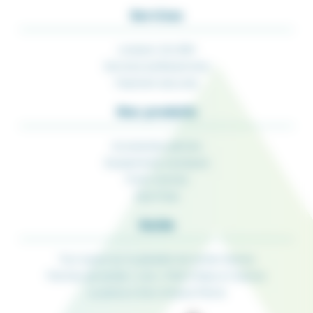
Services
Livraison 24/48H
Services professionnels
Paiement sécurisé
Nos produits
Accessoires pêches
Equipements nautiques
Porte-Cannes
Rod-Pods
Guide
Tout savoir sur la glissière de sonde Seanox
Perches de sonde « Live » Pike’N Bass et Seanox
La pince à thon Amiaud Pêche