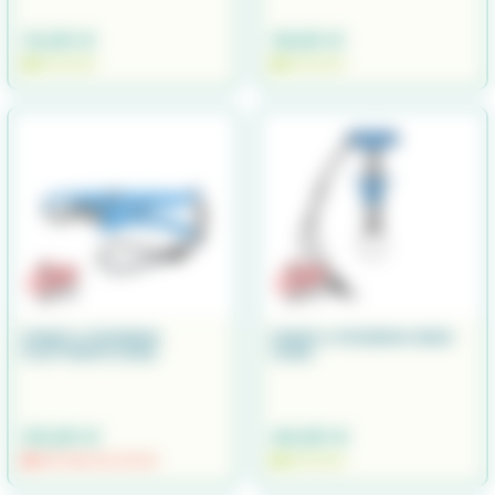
12,90 €
18,90 €
EN STOCK
EN STOCK
PINCE A POISSON
PINCE A POISSON INOX
FLOTTANTE CUDA
CUDA
25,90 €
44,90 €
RUPTURE DE STOCK
EN STOCK