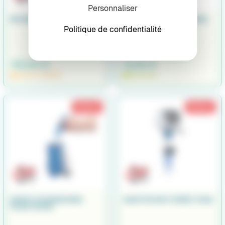
Personnaliser
EPUISETTE TELE CUDA GM
PINCE WACKY RIG CUDA
Politique de confidentialité
199,90 €
12,90 €
BIENTÔT ÉPUISÉ
EN STOCK
Promo !
Promo !
PORTE ACCESSOIRES
ADAPTATEUR VIDÉO CUDA
POUR KAYAK