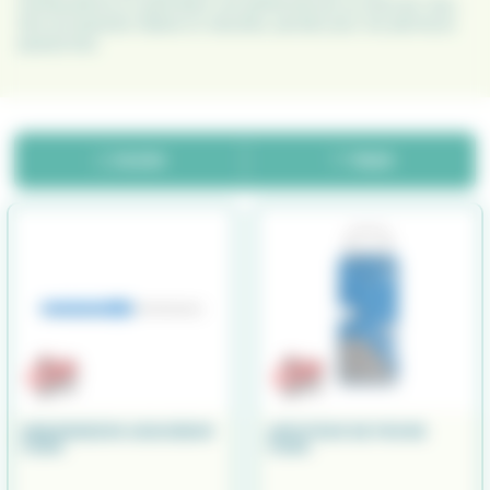
manipulations et optimisent vos performances au bord de l’eau.
Des accessoires fiables et robustes, pensés pour les pêcheurs
passionnés.
FILTER
TRIER
DEGORGEOIR AIGUISEUR
AFFUTEUR DE POCHE
CUDA
CUDA