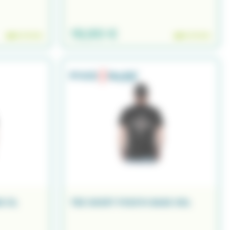
19,90 €
EN STOCK
EN STOCK
S XL
TEE SHIRT PIKE'N BASS XXL