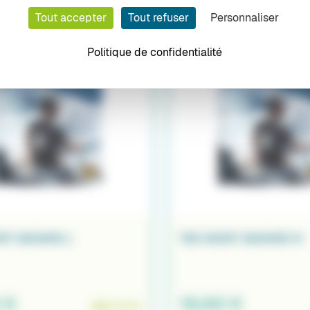
 €
EN STOCK
Tout accepter
Tout refuser
Personnaliser
Politique de confidentialité
RT SEANOX L
TEE SHIRT SEANOX M
 €
19,90 €
EN STOCK