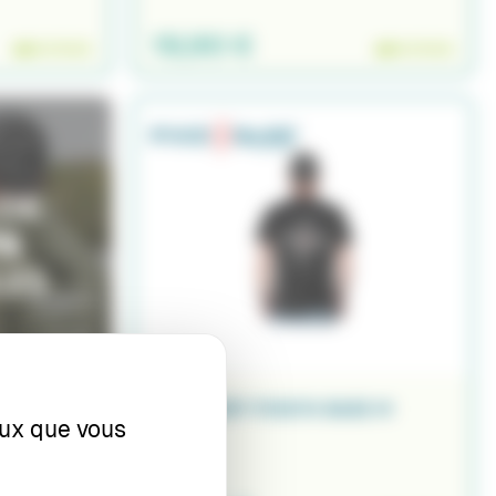
19,90 €
EN STOCK
EN STOCK
TEE SHIRT PIKE'N BASS M
ceux que vous