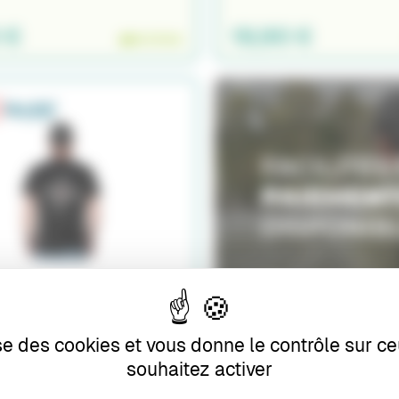
 €
19,90 €
EN STOCK
RT PIKE'N BASS L
ise des cookies et vous donne le contrôle sur 
souhaitez activer