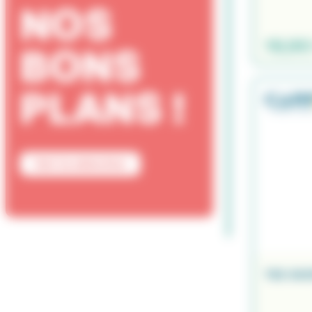
NOS
19,90
BONS
PLANS !
Voir la sélection
TEE SHI