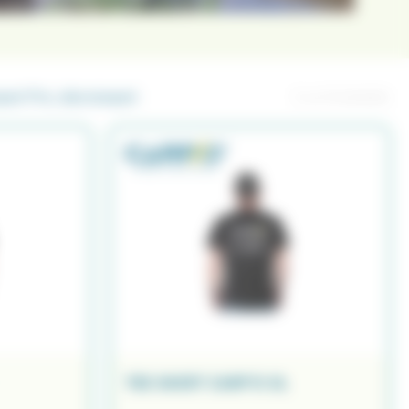
ssant
Prix, décroissant
Il y a 12 produits.
TEE SHIRT CARP'O XL