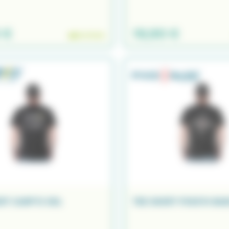
 €
19,90 €
EN STOCK
RT CARP'O XXL
TEE SHIRT PIKE'N BAS