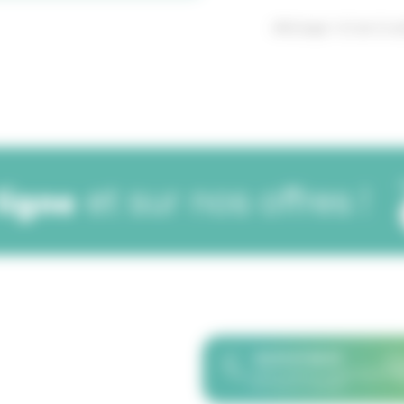
Affichage 1-12 de 12 art
et sur nos offres !
 ligne
02 51 07 82 67
8h30-12h30 et 14h00-16h30
du lundi au vendredi