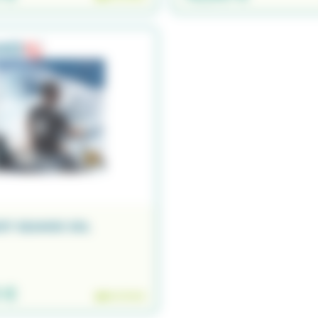
IRT SEANOX XXL
 €
EN STOCK