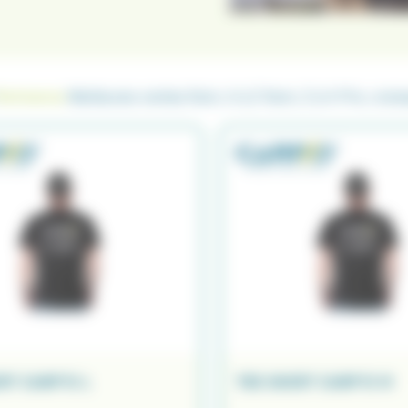
Pertinence
Meilleures ventes
Nom, A à Z
Nom, Z à A
Prix, croi
RT CARP'O L
TEE SHIRT CARP'O M