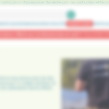
nautiques et d'accessoires de pêche pour les particuliers et les p
ENTS GOODIES
MARQUES
NOUVEAUTÉS
BONS PLANS
PARTICUL
n offerte aux professionnels en août !
*Hors DOM-TOM
êche en eau douce avec les tee-
nçus pour un usage nautique, ils
e, nos vêtements marins offrent