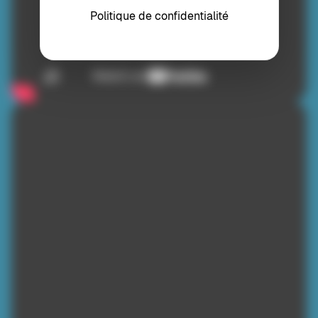
Politique de confidentialité