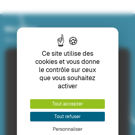
Nos vidéos
Découvrez nos tutoriels et cas d’utilisation
Ce site utilise des
cookies et vous donne
le contrôle sur ceux
que vous souhaitez
activer
Tout accepter
Tout refuser
Personnaliser