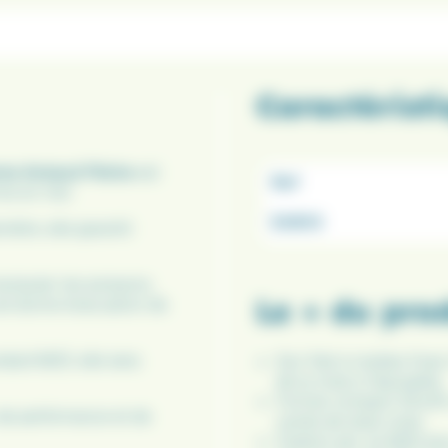
Caractérist
amme Amiaud Pêche
est
Ref
me en mer.
EAN13
tre, elle garantit
nipuler les poissons
Le + du pro
une bonne évacuation de
ndard M20, elle sera
Son filet à mailles fine
de la mise à l’épuisette.
Format compact 25x25 
 de performance et de
carrés de style vivier.
Fixation par vis M20 pou