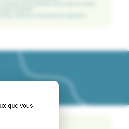
 assurant une excellente tenue dans le temps.
change ref.012241
omique, idéal pour les pêcheurs exigeants !
ceux que vous