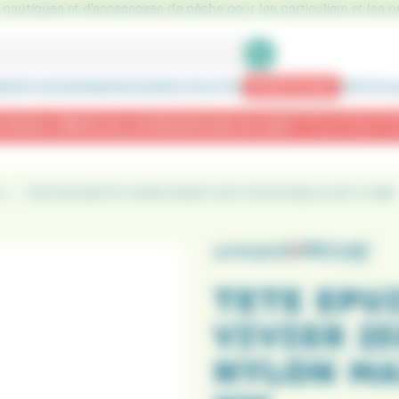
nautiques et d'accessoires de pêche pour les particuliers et les p
ENTS GOODIES
MARQUES
NOUVEAUTÉS
BONS PLANS
PARTICUL
od Pod B4 2 cannes à -40 % : 173,90 € au lieu de 289,90 €
s
TETE EPUISETTE VIVIER 25X25 FILET NYLON MAILLE DE 1.5 MM
TETE EPU
VIVIER 25
NYLON MAI