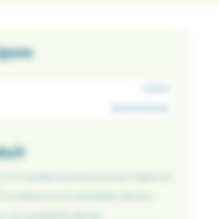
iques
012016
3541100725242
duit
s 1,5 mm protège les poissons les plus fragiles lors
cm pratique pour les pêchesdans des bacs
r une compatibilité optimale .