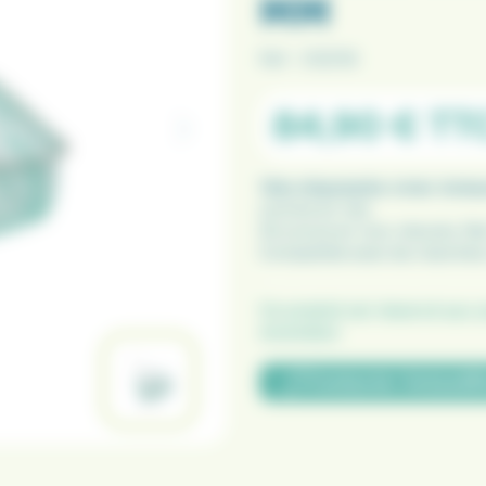
MM
Ref :
012016
84,90 €
TT
Tête d'épuisette vivier Ami
comme en mer.
Structure en inox robuste, fil
Compatible avec les manches
Ce produit est réservé aux 
revendeur
Contacter AmiaudS