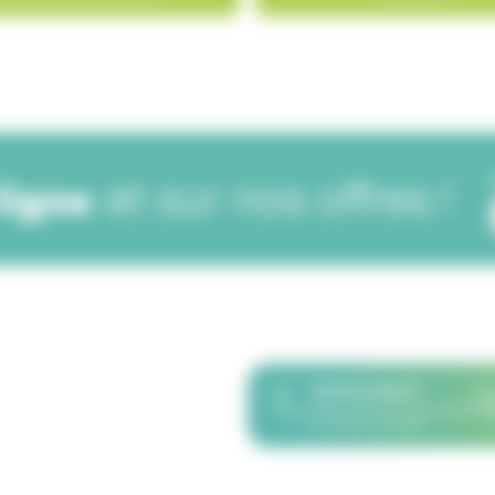
119,90 €
0 €
BIENTÔT ÉPUISÉ
et sur nos offres !
 ligne
02 51 07 82 67
8h30-12h30 et 14h00-16h30
du lundi au vendredi