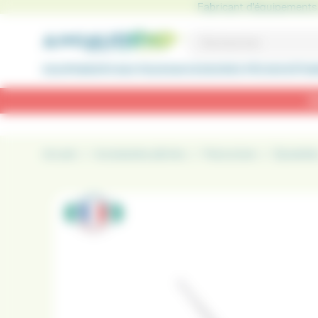
Panneau de gestion des cookies
Fabricant d'équipements 
EQUIPEMENTS NAUTIQUES
ACCESSOIRES PÊCHES
VÊTEM
R
Accueil
Accessoires pêches
Pisciculture
Épuisette