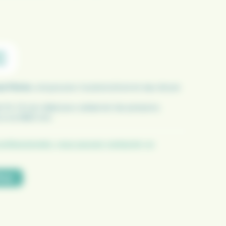
C
aud Pêche
, conçue pour la pisciculture en eau douce
et fin 1,5 mm idéal pour préserver les poissons.
 à vis M20 mm.
professionnels, vous pouvez contacter un
hop