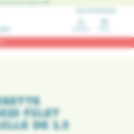
rofessionnels depuis 1971
Nos distributeurs
IERS
Connexion
Panier
 !
ISETTE
X25 FILET
LLE DE 1.5