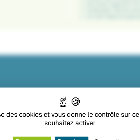
Structure rigide Ø 5 mm
Durabuilité: filet de re
Un outil fiable et ergon
ise des cookies et vous donne le contrôle sur 
souhaitez activer