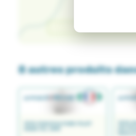
C
Il n'y a pas encore 
8 autres produits dan
TETE E
TETE PISCICULTURE FILET
CM FI
INOX FIL 1MM
MAILLE