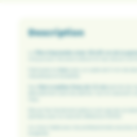
Description
La
Tête d’épuisette vivier 25x25 cm de la g
conçue pour les pisciculteurs en eau douce com
Fabriquée en
inox
avec un cadre de 5 mm de diamè
robustesse et durabilité.
Son
filet à mailles fines de 1,5 mm
permet de ma
délicatement sans les abîmer, tout en assurant 
l’eau.
Elle se fixe facilement grâce à son pas de vis sta
parfaite avec le manche référence 012100.
Un choix fiable pour les professionnels soucieux
longévité.