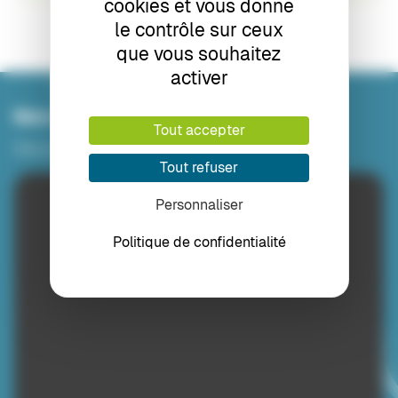
cookies et vous donne
le contrôle sur ceux
que vous souhaitez
activer
Nos vidéos
Tout accepter
Découvrez nos tutoriels et cas d’utilisation
Tout refuser
Personnaliser
Politique de confidentialité