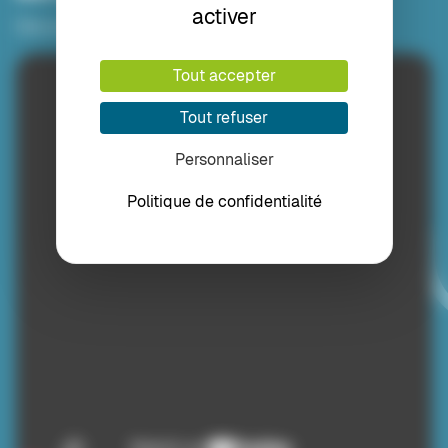
activer
Découvrez nos tutoriels et cas d’utilisation
Tout accepter
Tout refuser
Personnaliser
Politique de confidentialité