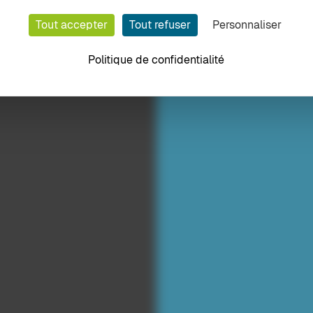
Tout accepter
Tout refuser
Personnaliser
Politique de confidentialité