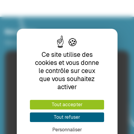
Nos vidéos
Découvrez nos tutoriels et cas d’utilisation
Ce site utilise des
cookies et vous donne
le contrôle sur ceux
que vous souhaitez
activer
Tout accepter
Tout refuser
Personnaliser