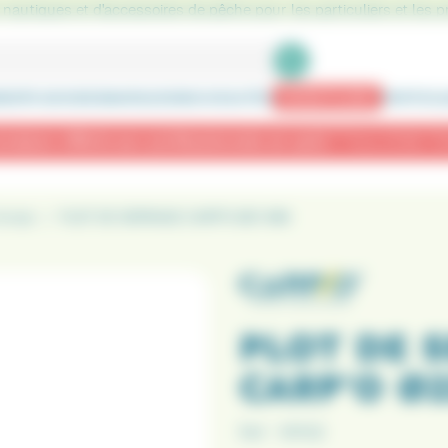
nautiques et d'accessoires de pêche pour les particuliers et les p
ENTS GOODIES
MARQUES
NOUVEAUTÉS
BONS PLANS
PARTICUL
od Pod B4 2 cannes à -40 % : 173,90 € au lieu de 289,90 €
hange
PLOT DE SERRAGE CARP'O Ø21 MM
PLOT DE 
CARP'O Ø
Ref :
191102