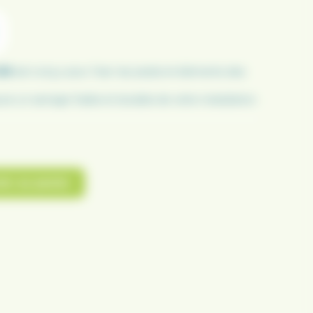
GM
est conçu pour fixer les pieds et éléments des
e un serrage fiable et durable de votre installation.
ter au panier