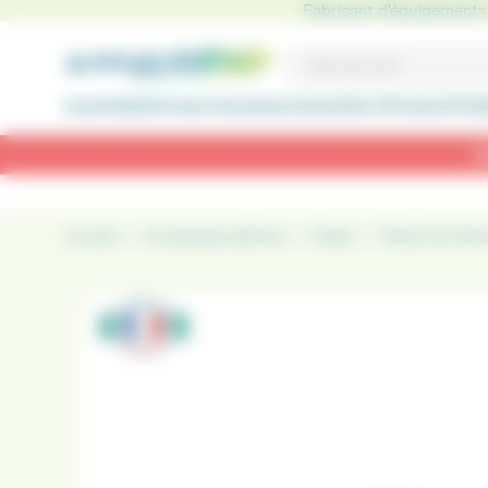
Panneau de gestion des cookies
Fabricant d'équipements 
EQUIPEMENTS NAUTIQUES
ACCESSOIRES PÊCHES
VÊTEM
R
Accueil
Accessoires pêches
Carpe
Pièces De Rec