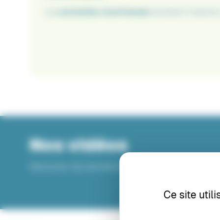
Les
extrémités chanfreinées
facilitent l’insertio
Nos vidéos
Découvrez nos tutoriels et cas d’utilisation
Ce site util