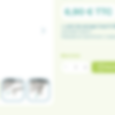
6,90 €
TTC
Le
plot de serrage Carp’O 
rod pods Carp’O.
Robuste en aluminium, il assur
EN STOCK
Ajou