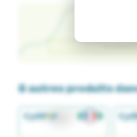
C
Il n'y a pas encore 
8 autres produits dan