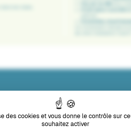
Pas de vis M8
pour mol
n dans les tubes.
Profil demi-rond Ø21
optimal.
Extrémités chanfreiné
Un composant robuste et poly
de votre installation Carp’O
ise des cookies et vous donne le contrôle sur 
souhaitez activer