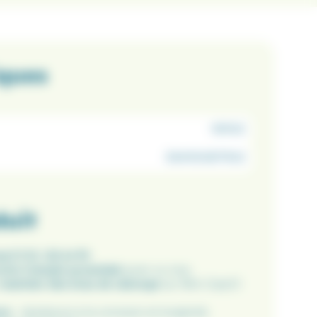
iques
191102
3541100871512
duit
rp’O G1, G2 et R1
.
ocle triangle pyramidal
acier ou inox.
maintien des bras de rallonge
sur Mini Carp’O
um
: résistance à la corrosion et longévité.