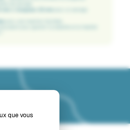
ette de serrage.
,5 mm
et
longueur 23 mm
pour un serrage
es
pour une insertion facilitée.
valent pour garantir la stabilité et la fiabilité
 !
ceux que vous