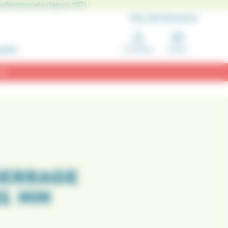
rofessionnels depuis 1971
Nos distributeurs
IERS
Connexion
Panier
 !
SERRAGE
21 MM