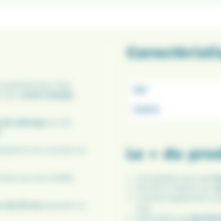
Caractérist
essentiel pour fixer
Ref
r leur
socle triangle
EAN13
 de rallonge
sur les
.
Le + du pro
ésistance à la corrosion et
ficace via une molette
Compatible avec les
Ca
Permet la fixation sur
s
Convient également au
r de 23 mm
assurent un
inox.
Fabrication en
alumini