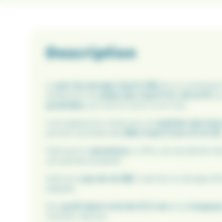
Description
Le
plot de serrage Carp’O GM
est un composant 
solidement les
pieds des Carp’O G1, G2 et R1
su
pyramidal
, qu’il soit en acier ou en inox.
Il est également utilisé pour le
maintien des bras
poutres centrales des
Mini Carp’O inox G1 et G2
Fabriqué en
aluminium
, il offre une excellente r
une grande durabilité.
Doté d’un
pas de vis M8
, il permet un serrage ef
adaptée.
Son
profil demi-rond de 21,5 mm
et sa
longueu
maintien optimal.