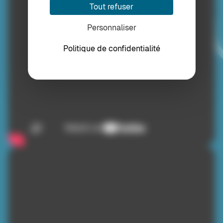
Tout refuser
Personnaliser
Politique de confidentialité