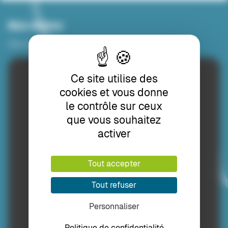
Nos vidéos
Découvrez nos tutoriels et cas d’utilisation
Ce site utilise des
cookies et vous donne
le contrôle sur ceux
que vous souhaitez
activer
Tout accepter
Tout refuser
Personnaliser
Politique de confidentialité