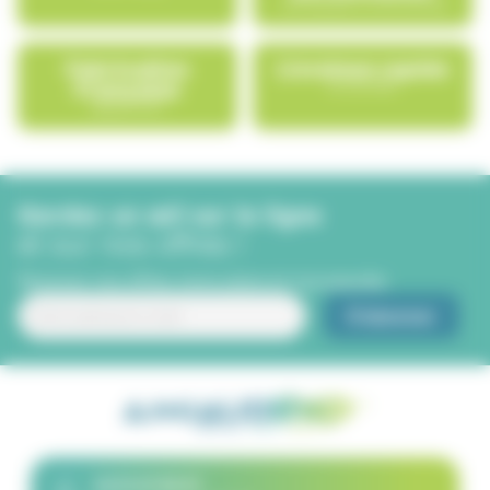
Une équipe à votre écoute
Fabrication
Livraison rapide
Française
en 24/48h
depuis 1971
Gardez un œil sur la ligne
et sur nos offres !
Recevez nos offres, bons plans et nouveautés
02 51 07 82 67