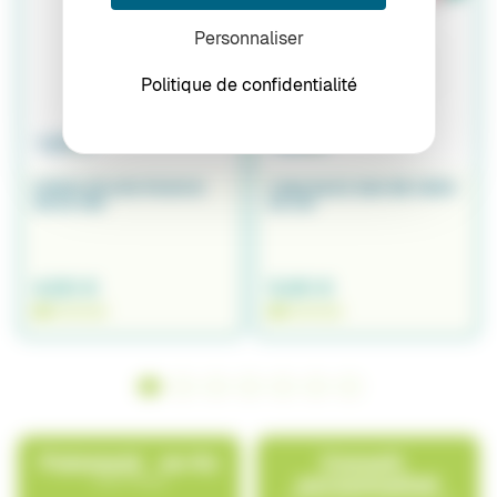
Personnaliser
Politique de confidentialité
PINCE NYLON POUR Ø
TIGE BUZZ BAR Ø8 INOX
20/16 MM
50 CM
4,50 €
5,90 €
EN STOCK
EN STOCK
Paiement en 4x
Conseil
Avec Pledg
personnalisé