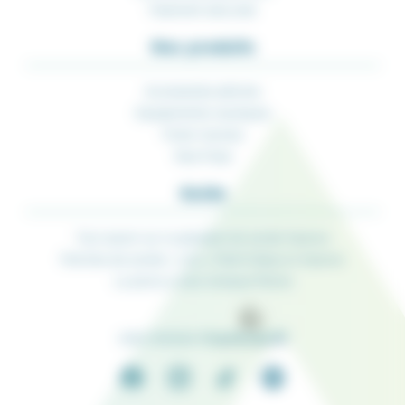
Paiement sécurisé
Nos produits
Accessoires pêches
Equipements nautiques
Porte-Cannes
Rod-Pods
Guide
Tout savoir sur la glissière de sonde Seanox
Perches de sonde « Live » Pike’N Bass et Seanox
La pince à thon Amiaud Pêche
une marque de