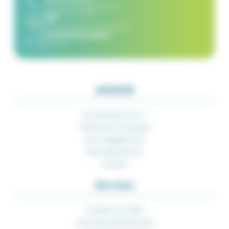
8h30-12h30 et 14h00-16h30
du lundi au vendredi
FAQ
(Nous répondons à vos questions)
CONTACTEZ-NOUS
par mail
AMIAUD
Qui sommes-nous ?
Fabrication Française
Nos engagements
Nos distributeurs
Contact
Services
Livraison 24/48H
Services professionnels