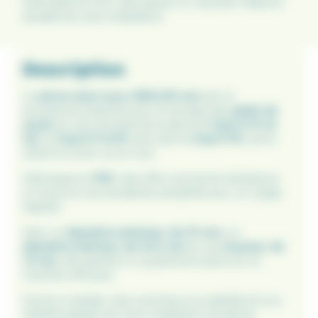
Fabriquée en PVC, elle assure un maintien fiable et
durable de votre installation.
Description
La
pince nylon pour Ø25/20 mm
est un
accessoire essentiel pour le serrage des
pieds de
socle
sur les rod pods de la gamme
Carp’O G1 et
G2
, le
Carp’O Furtif
ainsi que le
Carp’O R1
, qu’ils
soient en acier ou en inox.
Fabriquée en
PVC
, elle offre une bonne résistance
à l’usure et une excellente durabilité pour un usage
régulier.
Avec un
diamètre extérieur de 15 mm
, un
diamètre intérieur de 10,5 mm
et une
hauteur de
13 mm
, elle garantit un ajustement précis et un
maintien efficace.
Facile à installer, elle contribue à la stabilité et à la
fiabilité globale de votre installation de pêche.