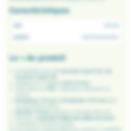
Caractéristiques
Ref
191439
EAN13
3541100050054
Le + du produit
Compatible avec les
rod pods Carp’O G1, G2,
Furtif et Carp’O R1
.
Adaptée aux modèles
acier et inox
.
Fabrication en
PVC
: légèreté et résistance à
l’usure.
Ø extérieur 15 mm
et
Ø intérieur 10,5 mm
pour
un ajustement précis.
Hauteur 13 mm
assurant un serrage efficace.
Permet un
maintien fiable des pieds de socle
.
Installation simple et rapide.
Un accessoire indispensable pour garantir la stabilité