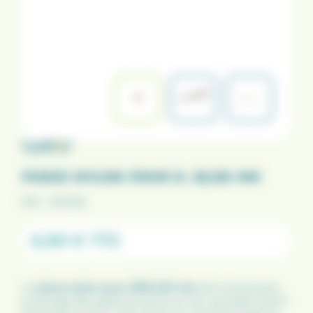
PINCE NYLON POUR D. 25/20 MM
Ref :
191439
4,90 €
TTC
La
pince nylon pour Ø25/20 mm
est conçue pour
le serrage des pieds de socle sur les rod pods Carp’O.