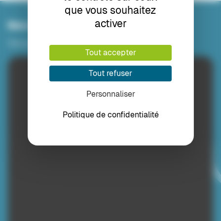
que vous souhaitez
activer
Nos vidéos
Découvrez nos tutoriels et cas d’utilisation
Tout accepter
Tout refuser
Personnaliser
Politique de confidentialité